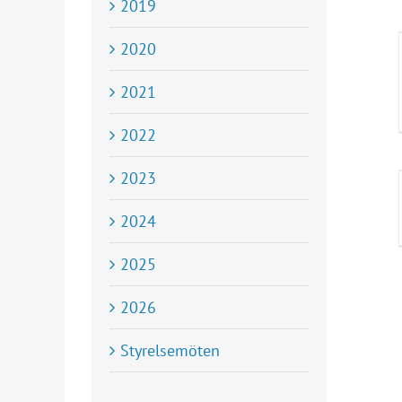
2019
Årsmöte med Björn
2020
Molander
2026
2021
2022
2023
Residenset i Göteborg
2026
2024
2025
2026
Styrelsemöten