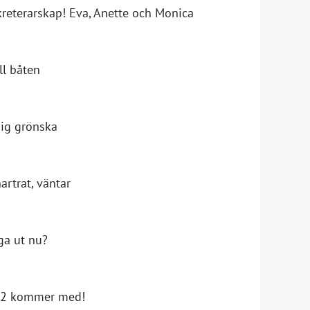
kreterarskap! Eva, Anette och Monica
ll båten
mig grönska
artrat, väntar
gga ut nu?
a 62 kommer med!