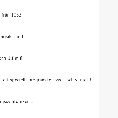
a från 1683
 musikstund
och Ulf m.fl.
 ett speciellt program för oss – och vi njöt!!
orgssymfonikerna