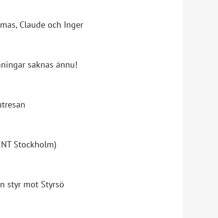
omas, Claude och Inger
våningar saknas ännu!
utresan
SENT Stockholm)
n styr mot Styrsö