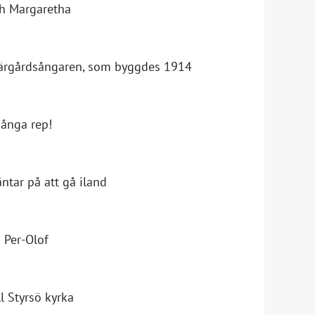
ch Margaretha
skärgårdsångaren, som byggdes 1914
många rep!
ntar på att gå iland
h Per-Olof
l Styrsö kyrka