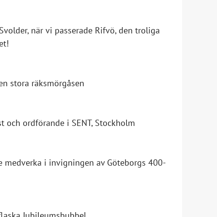
Svolder, när vi passerade Rifvö, den troliga
et!
 den stora räksmörgåsen
st och ordförande i SENT, Stockholm
lle medverka i invigningen av Göteborgs 400-
 flaska Jubileumsbubbel