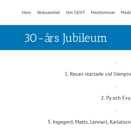
Hem
Verksamhet
Om SENT
Medlemmar
Medd
30-års Jubileum
1. Resan startade vid Stenpir
2. Py och Eva
3. Ingegerd, Matts, Lennart, Karlator