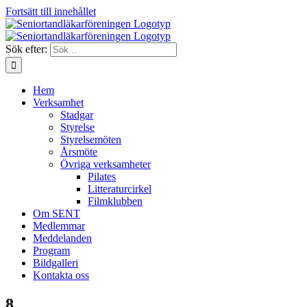
Fortsätt till innehållet
Sök efter:
Hem
Verksamhet
Stadgar
Styrelse
Styrelsemöten
Årsmöte
Övriga verksamheter
Pilates
Litteraturcirkel
Filmklubben
Om SENT
Medlemmar
Meddelanden
Program
Bildgalleri
Kontakta oss
8