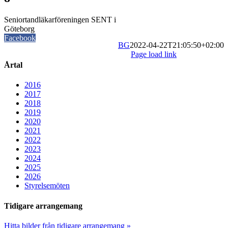
Seniortandläkarföreningen SENT i
Göteborg
Facebook
BG
2022-04-22T21:05:50+02:00
Page load link
Årtal
2016
2017
2018
2019
2020
2021
2022
2023
2024
2025
2026
Styrelsemöten
Tidigare arrangemang
Hitta bilder från tidigare arrangemang »